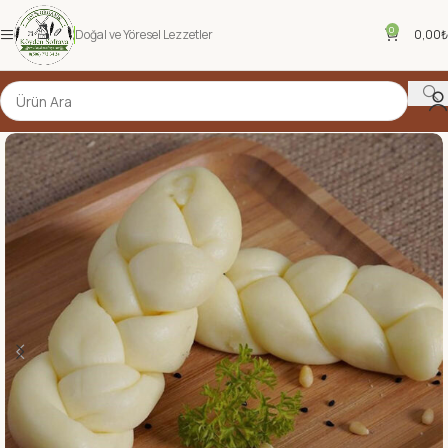
0
Doğal ve Yöresel Lezzetler
0,00
₺