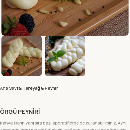
Ana Sayfa
Tereyağ & Peynir
ÖRGÜ PEYNİRİ
Kahvaltıların yanı sıra bazı aperatiflerde de kullanabilirsiniz. Aynı
zamanda örgü peyniri ürünlerini poğaça, börek ya da çörek gibi