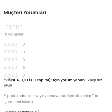
Müşteri Yorumları
0 yorumlar
0
0
0
0
0
“VİŞNE REÇELİ (El Yapımı)” için yorum yapan ilk kişi siz
olun
*
E-posta adresiniz yayınlanmayacak.
Gerekli alanlar
ile
işaretlenmişlerdir
*
Derecelendirmeniz